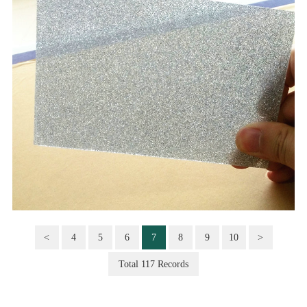
<
4
5
6
7
8
9
10
>
Total 117 Records