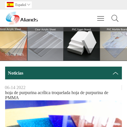
Español

Toggle main m
NOTICIAS
Noticias
06-14
2022
hoja de purpurina acrílica troquelada hoja de purpurina de
PMMA