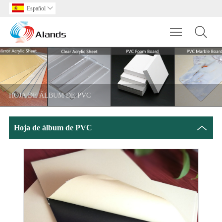
Español

Toggle main m
HOJA DE ÁLBUM DE PVC
Hoja de álbum de PVC