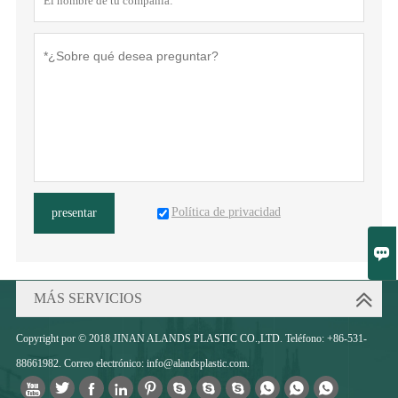
Política de privacidad
presentar

MÁS SERVICIOS
Copyright por © 2018 JINAN ALANDS PLASTIC CO.,LTD. Teléfono: +86-531-
88661982. Correo electrónico: info@alandsplastic.com.










