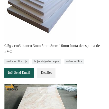
0.5g / cm3 blanco 3mm 5mm 8mm 10mm Junta de espuma de
PVC
varilla acrílica roja
hojas delgadas de pvc
esfera acrílica

Send Email
Detalles