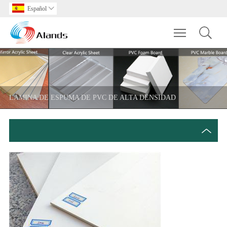
Español

Toggle main m
LÁMINA DE ESPUMA DE PVC DE ALTA DENSIDAD