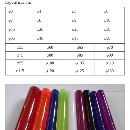
Especificación:
φ3
φ4
φ5
φ6
φ7
φ8
φ9
φ10
φ15
φ20
φ25
φ30
φ35
φ40
φ45
φ50
φ55
φ60
φ65
φ70
φ75
φ80
φ85
φ90
φ95
φ100
φ105
φ110
φ115
φ120
φ125
φ130