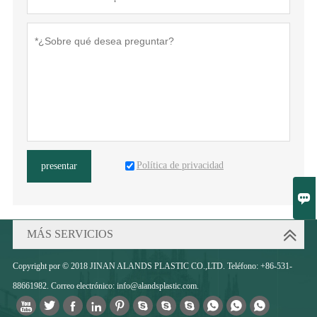
Política de privacidad
presentar

MÁS SERVICIOS
Copyright por © 2018 JINAN ALANDS PLASTIC CO.,LTD. Teléfono: +86-531-
88661982. Correo electrónico: info@alandsplastic.com.










