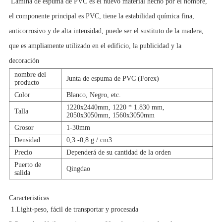
Lámina de espuma de PVC es el nuevo material hecho por el hombre,
el componente principal es PVC, tiene la estabilidad química fina,
anticorrosivo y de alta intensidad, puede ser el sustituto de la madera,
que es ampliamente utilizado en el edificio, la publicidad y la
decoración
nombre del
Junta de espuma de PVC (Forex)
producto
Color
Blanco, Negro, etc.
1220x2440mm, 1220 * 1.830 mm,
Talla
2050x3050mm, 1560x3050mm
Grosor
1-30mm
Densidad
0,3 -0,8 g / cm3
Precio
Dependerá de su cantidad de la orden
Puerto de
Qingdao
salida
Caracteristicas
1.Light-peso, fácil de transportar y procesada